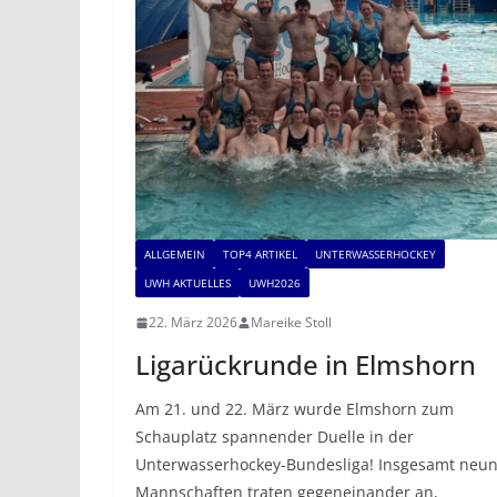
ALLGEMEIN
TOP4 ARTIKEL
UNTERWASSERHOCKEY
UWH AKTUELLES
UWH2026
22. März 2026
Mareike Stoll
Ligarückrunde in Elmshorn
Am 21. und 22. März wurde Elmshorn zum
Schauplatz spannender Duelle in der
Unterwasserhockey-Bundesliga! Insgesamt neu
Mannschaften traten gegeneinander an,