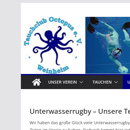
Zum
Inhalt
springen
UNSER VEREIN
TAUCHEN
Unterwasserrugby – Unsere 
Wir haben das große Glück viele Unterwasserrugbys
Zielen im Verein zu haben. Dadurch kommt hier jed