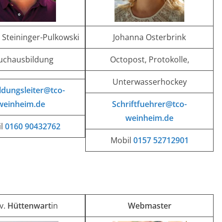
 Steininger-Pulkowski
Johanna Osterbrink
uchausbildung
Octopost, Protokolle,
Unterwasserhockey
ldungsleiter@tco-
weinheim.de
Schriftfuehrer@tco-
weinheim.de
il
0160 90432762
Mobil
0157 52712901
lv.
Hüttenwart
in
Webmaster