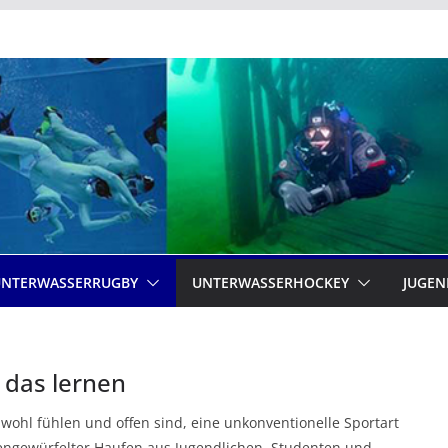
UNTERWASSERRUGBY
UNTERWASSERHOCKEY
JUGEN
 das lernen
 wohl fühlen und offen sind, eine unkonventionelle Sportart
ngewürfelter Haufen aus Jugendlichen, Studenten und