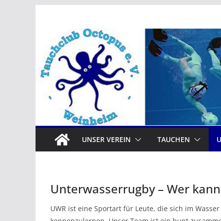
Zum
Inhalt
springen
UNSER VEREIN
TAUCHEN
Unterwasserrugby – Wer kann
UWR ist eine Sportart für Leute, die sich im Wasser
kennenzulernen. Unser Team ist ein bunt zusamme