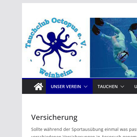
Zum
Inhalt
springen
UNSER VEREIN
TAUCHEN
Versicherung
Sollte während der Sportausübung einmal was pass
verschiedenen Versicherungen in Anspruch geno