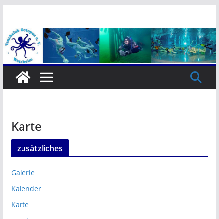
Zum
Inhalt
springen
Karte
zusätzliches
Galerie
Kalender
Karte