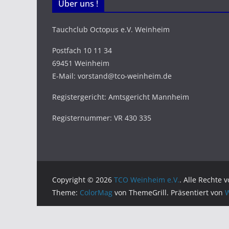
Über uns !
Tauchclub Octopus e.V. Weinheim
Postfach 10 11 34
69451 Weinheim
E-Mail: vorstand@tco-weinheim.de
Registergericht: Amtsgericht Mannheim
Registernummer: VR 430 335
Copyright © 2026
TCO Weinheim e.V.
. Alle Rechte 
Theme:
ColorMag
von ThemeGrill. Präsentiert von
W
WordPress Cookie Hinweis von Real Cookie Banner