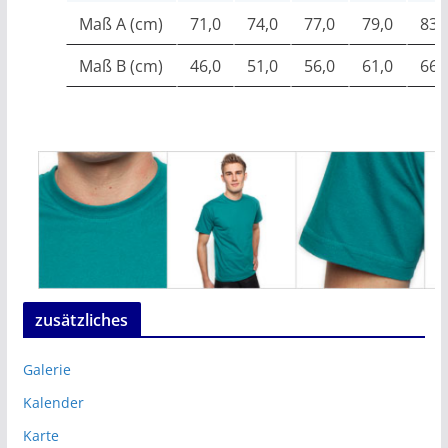
Maß A (cm)
71,0
74,0
77,0
79,0
83,
Maß B (cm)
46,0
51,0
56,0
61,0
66,
zusätzliches
Galerie
Kalender
Karte