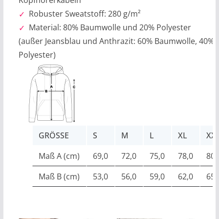
Kopfhörerkabeln
Robuster Sweatstoff: 280 g/m²
Material: 80% Baumwolle und 20% Polyester
(außer Jeansblau und Anthrazit: 60% Baumwolle, 40%
Polyester)
GRÖSSE
S
M
L
XL
XX
Maß A (cm)
69,0
72,0
75,0
78,0
80,
Maß B (cm)
53,0
56,0
59,0
62,0
65,