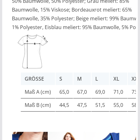
50% Baumwolle, 50% Polyester; Grau meliert: 85%
Baumwolle, 15% Viskose; Bordeauxrot meliert: 65%
Baumwolle, 35% Polyester; Beige meliert: 99% Baumwo
1% Polyester, Eisblau meliert: 95% Baumwolle, 5% Poly
GRÖSSE
S
M
L
XL
XX
Maß A (cm)
65,0
67,0
69,0
71,0
73,
Maß B (cm)
44,5
47,5
51,5
55,0
58,