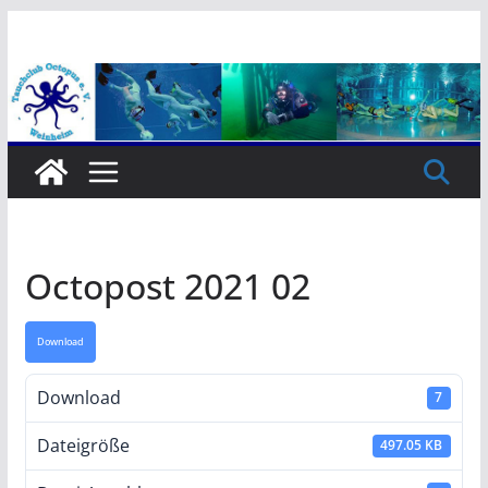
Zum
Inhalt
springen
Octopost 2021 02
Download
Download
7
Dateigröße
497.05 KB