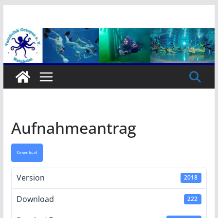
Zum
Inhalt
springen
Aufnahmeantrag
Download
Version
2018
Download
222