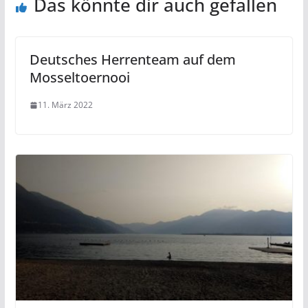
Das könnte dir auch gefallen
Deutsches Herrenteam auf dem
Mosseltoernooi
11. März 2022