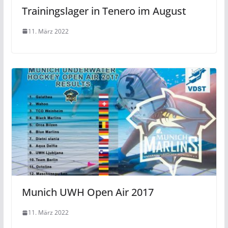
Trainingslager in Tenero im August
11. März 2022
Munich UWH Open Air 2017
11. März 2022