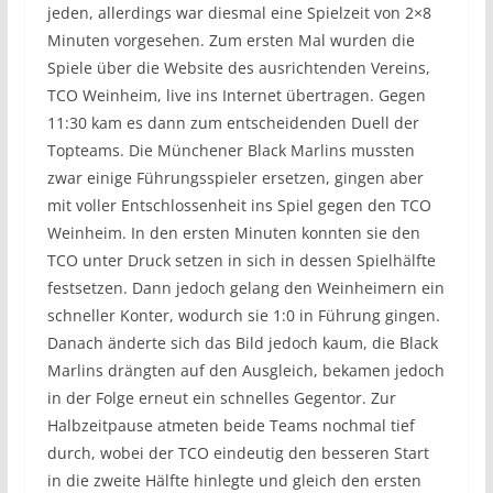
jeden, allerdings war diesmal eine Spielzeit von 2×8
Minuten vorgesehen. Zum ersten Mal wurden die
Spiele über die Website des ausrichtenden Vereins,
TCO Weinheim, live ins Internet übertragen. Gegen
11:30 kam es dann zum entscheidenden Duell der
Topteams. Die Münchener Black Marlins mussten
zwar einige Führungsspieler ersetzen, gingen aber
mit voller Entschlossenheit ins Spiel gegen den TCO
Weinheim. In den ersten Minuten konnten sie den
TCO unter Druck setzen in sich in dessen Spielhälfte
festsetzen. Dann jedoch gelang den Weinheimern ein
schneller Konter, wodurch sie 1:0 in Führung gingen.
Danach änderte sich das Bild jedoch kaum, die Black
Marlins drängten auf den Ausgleich, bekamen jedoch
in der Folge erneut ein schnelles Gegentor. Zur
Halbzeitpause atmeten beide Teams nochmal tief
durch, wobei der TCO eindeutig den besseren Start
in die zweite Hälfte hinlegte und gleich den ersten