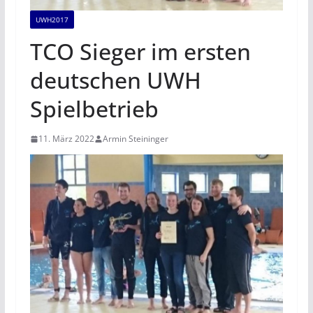
UWH2017
TCO Sieger im ersten
deutschen UWH
Spielbetrieb
11. März 2022
Armin Steininger