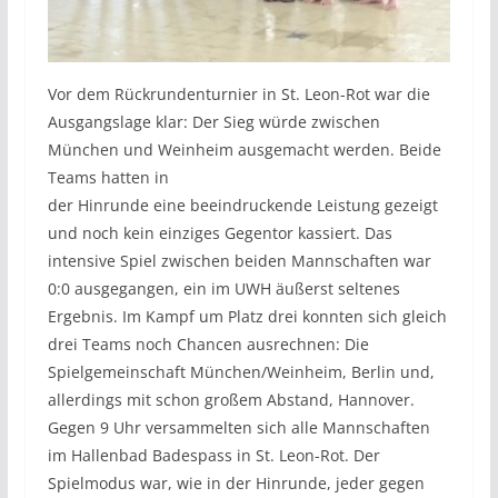
Vor dem Rückrundenturnier in St. Leon-Rot war die
Ausgangslage klar: Der Sieg würde zwischen
München und Weinheim ausgemacht werden. Beide
Teams hatten in
der Hinrunde eine beeindruckende Leistung gezeigt
und noch kein einziges Gegentor kassiert. Das
intensive Spiel zwischen beiden Mannschaften war
0:0 ausgegangen, ein im UWH äußerst seltenes
Ergebnis. Im Kampf um Platz drei konnten sich gleich
drei Teams noch Chancen ausrechnen: Die
Spielgemeinschaft München/Weinheim, Berlin und,
allerdings mit schon großem Abstand, Hannover.
Gegen 9 Uhr versammelten sich alle Mannschaften
im Hallenbad Badespass in St. Leon-Rot. Der
Spielmodus war, wie in der Hinrunde, jeder gegen