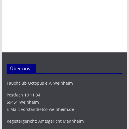
Über uns !
Tauchclub Octopus e.V. Weinheim
Postfach 10 11 34
69451 Weinheim
E-Mail: vorstand@tco-weinheim.de
Registergericht: Amtsgericht Mannheim