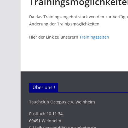
Trainingsmöglichkeite
Da das Trainingsangebot stark von den zur Verfü
Änderung der Trainigsmöglichkeiten
Hier der Link zu unserern
Trainingszeiten
Über uns !
Tauchclub Octopus e.V. Weinheim
Postfach 10 11 34
69451 Weinheim
E-Mail: vorstand@tco-weinheim.de