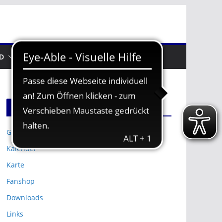
D
TRAININGSZEITEN
zusätzliches
Galerie
Kalender
Karte
Fanshop
Downloads
Links