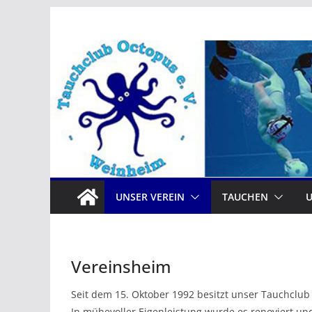
Zum
Inhalt
springen
UNSER VEREIN
TAUCHEN
Vereinsheim
Seit dem 15. Oktober 1992 besitzt unser Tauchclu
In mühevoller Eigenleistung wurde es renoviert un