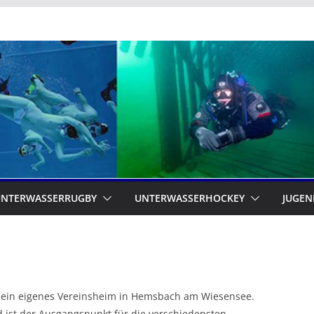
UNTERWASSERRUGBY
UNTERWASSERHOCKEY
JUGEN
b ein eigenes Vereinsheim in Hemsbach am Wiesensee.
d ist der Ausgangspunkt für die verschiedensten