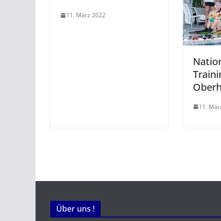
11. März 2022
Natio
Traini
Oberh
11. Mär
Über uns !