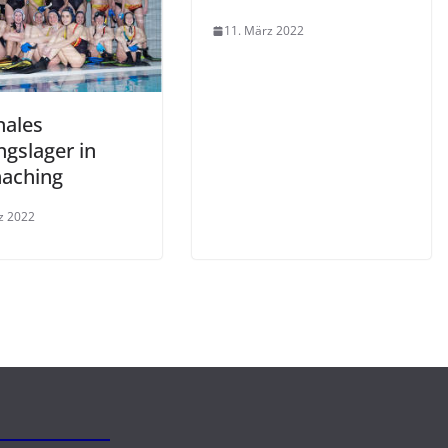
11. März 2022
nales
ngslager in
aching
z 2022