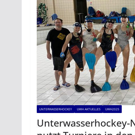
UNTERWASSERHOCKEY
UWH AKTUELLES
UWH2025
Unterwasserhockey-N