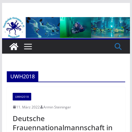
Zum
Inhalt
springen
UWH2018
UWH2018
11. März 2022
Armin Steininger
Deutsche
Frauennationalmannschaft in