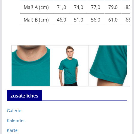
Maß A (cm)
71,0
74,0
77,0
79,0
83,
Maß B (cm)
46,0
51,0
56,0
61,0
66,
zusätzliches
Galerie
Kalender
Karte