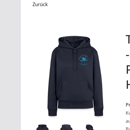
Zurück
P
K
a
B