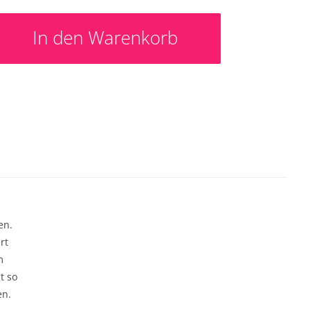
en.
rt
m
t so
en.