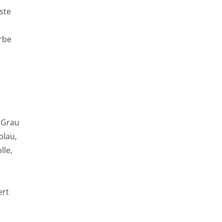
ste
rbe
(Grau
blau,
lle,
n
ert