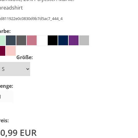
preadshirt
d811922e0c0830d9b7d5ac7_444_4
arbe:
Größe:
enge:
eis:
40,99
EUR