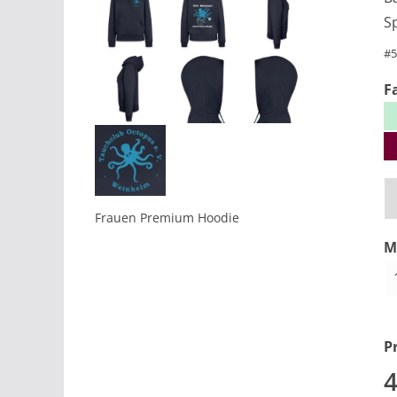
S
#
5
F
Frauen Premium Hoodie
M
Pr