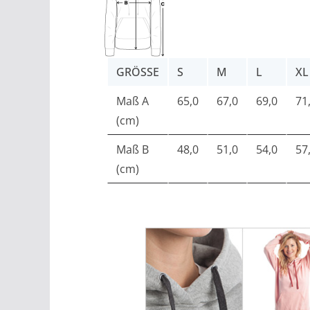
GRÖSSE
S
M
L
XL
Maß A
65,0
67,0
69,0
71
(cm)
Maß B
48,0
51,0
54,0
57
(cm)