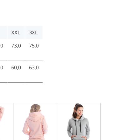
XXL
3XL
,0
73,0
75,0
,0
60,0
63,0