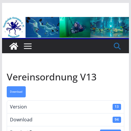
Zum
Inhalt
springen
Vereinsordnung V13
Download
Version
13
Download
94