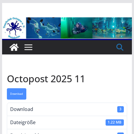
Zum
Inhalt
springen
Octopost 2025 11
Download
Download
3
Dateigröße
1.22 MB