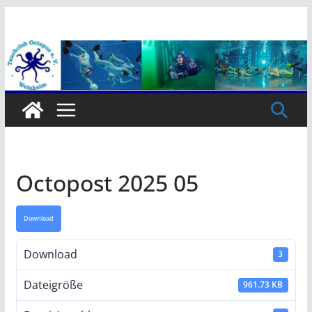
Zum
Inhalt
springen
Octopost 2025 05
Download
Download
3
Dateigröße
961.73 KB