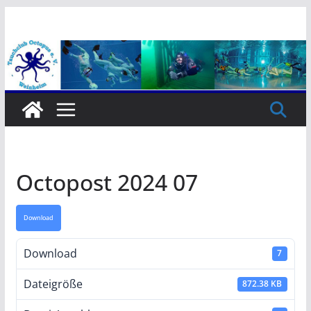
Zum
Inhalt
springen
Octopost 2024 07
Download
Download
7
Dateigröße
872.38 KB