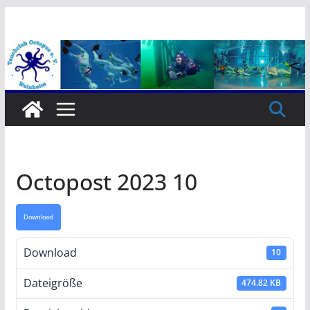
Zum
Inhalt
springen
Octopost 2023 10
Download
Download
10
Dateigröße
474.82 KB