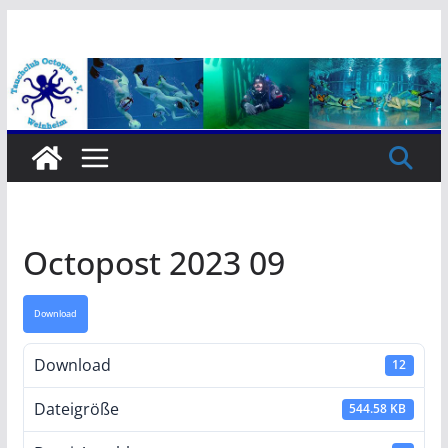
Zum
Inhalt
springen
Octopost 2023 09
Download
Download
12
Dateigröße
544.58 KB