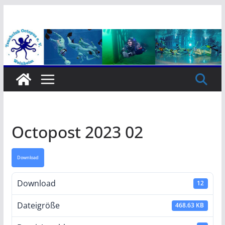
Zum
Inhalt
springen
Octopost 2023 02
Download
Download
12
Dateigröße
468.63 KB