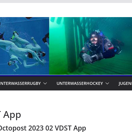
UNTERWASSERRUGBY
UNTERWASSERHOCKEY
JUGEN
T App
Octopost 2023 02 VDST App