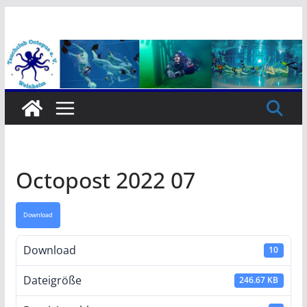
Zum
Inhalt
springen
Octopost 2022 07
Download
Download
10
Dateigröße
246.67 KB