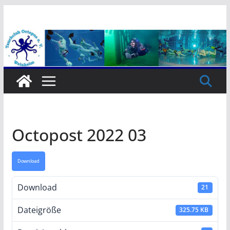
Zum
Inhalt
springen
Octopost 2022 03
Download
Download
21
Dateigröße
325.75 KB