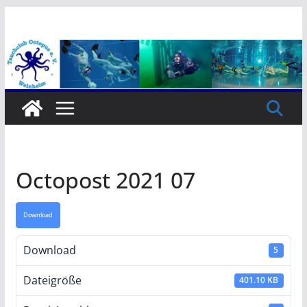
Zum
Inhalt
springen
Octopost 2021 07
Download
Download
5
Dateigröße
401.10 KB