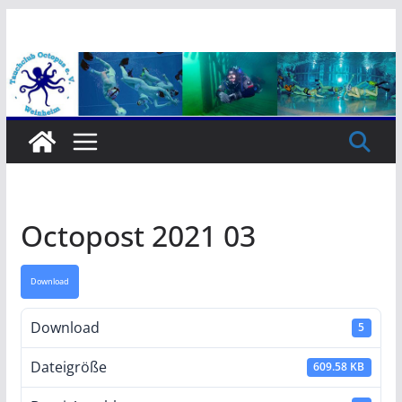
Zum
Inhalt
springen
Octopost 2021 03
Download
Download
5
Dateigröße
609.58 KB